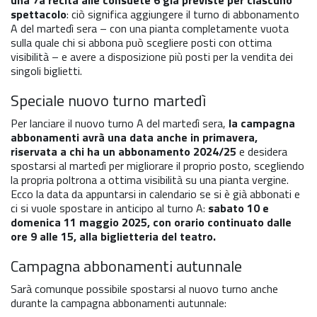
una 7a recita alle consuete 6 già previste per ciascuno
spettacolo
: ciò significa aggiungere il turno di abbonamento
A del martedì sera – con una pianta completamente vuota
sulla quale chi si abbona può scegliere posti con ottima
visibilità – e avere a disposizione più posti per la vendita dei
singoli biglietti.
Speciale nuovo turno martedì
Per lanciare il nuovo turno A del martedì sera,
la campagna
abbonamenti avrà una data anche in primavera,
riservata a chi ha un abbonamento 2024/25
e desidera
spostarsi al martedì per migliorare il proprio posto, scegliendo
la propria poltrona a ottima visibilità su una pianta vergine.
Ecco la data da appuntarsi in calendario se si è già abbonati e
ci si vuole spostare in anticipo al turno A:
sabato 10 e
domenica 11 maggio 2025, con orario continuato dalle
ore 9 alle 15, alla biglietteria del teatro.
Campagna abbonamenti autunnale
Sarà comunque possibile spostarsi al nuovo turno anche
durante la campagna abbonamenti autunnale: