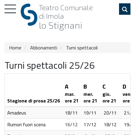
Toggle
Teatro
Comunale
navigation
di Imola
lo Stignani
Home
Abbonamenti
Turni spettacoli
Turni spettacoli 25/26
A
B
C
D
mar.
mer.
gio.
ven.
Stagione di prosa 25/26
ore 21
ore 21
ore 21
ore 2
Amadeus
18/11
19/11
20/11
21/1
Rumori fuori scena
16/12
17/12
18/12
19/1