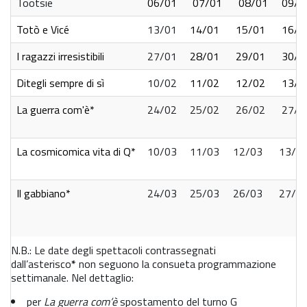
Tootsie
06/01
07/01
08/01
09/0
Totò e Vicé
13/01
14/01
15/01
16/0
I ragazzi irresistibili
27/01
28/01
29/01
30/0
Ditegli sempre di sì
10/02
11/02
12
/02
13
/0
La guerra com'è
*
24/02
25/02
26/02
27/0
La cosmicomica vita di Q*
10/03
11/03
12/03
13/0
Il gabbiano*
24/03
25/03
26/03
27/0
N.B.: Le date degli spettacoli contrassegnati
dall’asterisco
*
non seguono la consueta programmazione
settimanale. Nel dettaglio:
per
La guerra com’è
spostamento del turno G