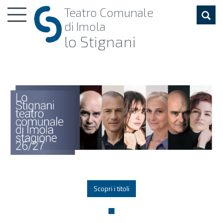
Toggle
Teatro
Comunale
navigation
di Imola
lo Stignani
Scopri i titoli