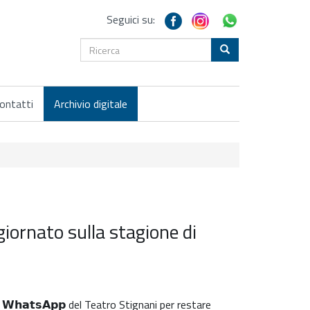
Seguici su:
ontatti
Archivio digitale
giornato sulla stagione di
𝗻𝗮𝗹𝗲 𝗪𝗵𝗮𝘁𝘀𝗔𝗽𝗽 del Teatro Stignani per restare