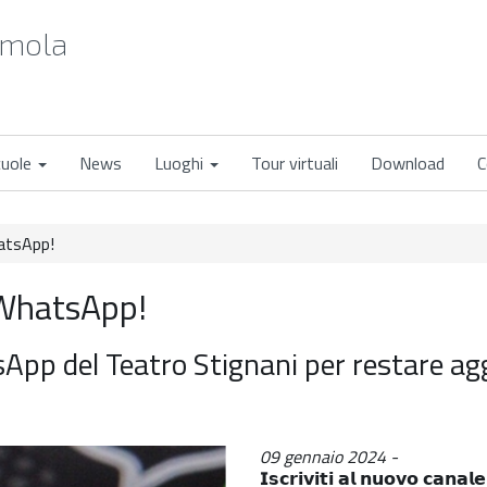
Imola
cuole
News
Luoghi
Tour virtuali
Download
C
hatsApp!
 WhatsApp!
sApp del Teatro Stignani per restare ag
09 gennaio 2024
𝗜𝘀𝗰𝗿𝗶𝘃𝗶𝘁𝗶 𝗮𝗹 𝗻𝘂𝗼𝘃𝗼 𝗰𝗮