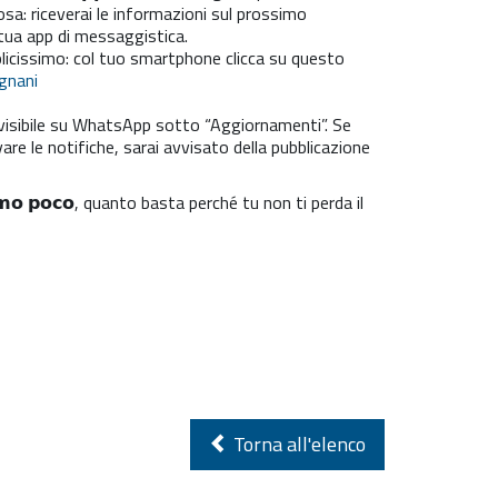
osa: riceverai le informazioni sul prossimo
tua app di messaggistica.
emplicissimo: col tuo smartphone clicca su questo
gnani
rà visibile su WhatsApp sotto “Aggiornamenti”. Se
vare le notifiche, sarai avvisato della pubblicazione
𝗿𝗲𝗺𝗼 𝗽𝗼𝗰𝗼, quanto basta perché tu non ti perda il
Torna all'elenco