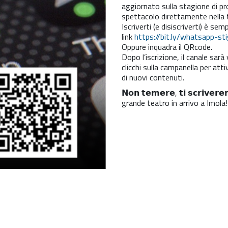
aggiornato sulla stagione di pr
spettacolo direttamente nella 
Iscriverti (e disiscriverti) è s
link
https://bit.ly/whatsapp-sti
Oppure inquadra il QRcode.
Dopo l’iscrizione, il canale sa
clicchi sulla campanella per atti
di nuovi contenuti.
𝗡𝗼𝗻 𝘁𝗲𝗺𝗲𝗿𝗲, 𝘁𝗶 𝘀𝗰𝗿𝗶𝘃
grande teatro in arrivo a Imola!