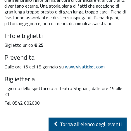
che sembrano finite prima ancora di cominciare e, al contrario,
diventano eterne. Una storia piena di fatti che accadono di
gran lunga troppo presto o di gran lunga troppo tardi. Piena di
frastuono assordante e di silenzi inspiegabili. Piena di papi,
pittori, ingegneri e, non di meno, di animali assai strani.
Info e biglietti
Biglietto unico
€ 25
Prevendita
Dalle ore 15 del 18 gennaio su
www.vivaticket.com
Biglietteria
Il giorno dello spettacolo al Teatro Stignani, dalle ore 19 alle
21
Tel. 0542 602600
Torna all'elenco degli eventi