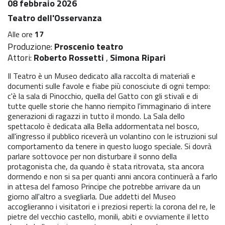
08 febbraio 2026
Teatro dell'Osservanza
Alle ore
17
Produzione:
Proscenio teatro
Attori:
Roberto Rossetti
,
Simona Ripari
Il Teatro è un Museo dedicato alla raccolta di materiali e
documenti sulle favole e fiabe più conosciute di ogni tempo:
c'è la sala di Pinocchio, quella del Gatto con gli stivali e di
tutte quelle storie che hanno riempito l'immaginario di intere
generazioni di ragazzi in tutto il mondo. La Sala dello
spettacolo è dedicata alla Bella addormentata nel bosco,
all'ingresso il pubblico riceverà un volantino con le istruzioni sul
comportamento da tenere in questo luogo speciale. Si dovrà
parlare sottovoce per non disturbare il sonno della
protagonista che, da quando è stata ritrovata, sta ancora
dormendo e non si sa per quanti anni ancora continuerà a farlo
in attesa del famoso Principe che potrebbe arrivare da un
giorno all'altro a svegliarla. Due addetti del Museo
accoglieranno i visitatori e i preziosi reperti: la corona del re, le
pietre del vecchio castello, monili, abiti e ovviamente il letto