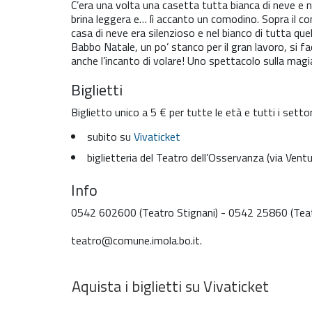
C’era una volta una casetta tutta bianca di neve e n
brina leggera e… lì accanto un comodino. Sopra il com
casa di neve era silenzioso e nel bianco di tutta quel
Babbo Natale, un po’ stanco per il gran lavoro, si f
anche l’incanto di volare! Uno spettacolo sulla magia
Biglietti
Biglietto unico a 5 € per tutte le età e tutti i settor
subito su
Vivaticket
biglietteria del Teatro dell’Osservanza (via Ventur
Info
0542 602600 (Teatro Stignani) - 0542 25860 (Teatro
teatro@comune.imola.bo.it.
Aquista i biglietti su Vivaticket