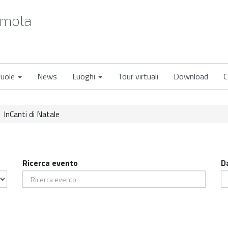
Imola
cuole
News
Luoghi
Tour virtuali
Download
C
InCanti di Natale
Ricerca evento
D