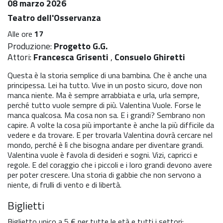
08 marzo 2026
Teatro dell'Osservanza
Alle ore
17
Produzione:
Progetto G.G.
Attori:
Francesca Grisenti
,
Consuelo Ghiretti
Questa è la storia semplice di una bambina. Che è anche una
principessa. Lei ha tutto. Vive in un posto sicuro, dove non
manca niente. Ma è sempre arrabbiata e urla, urla sempre,
perché tutto vuole sempre di più. Valentina Vuole. Forse le
manca qualcosa. Ma cosa non sa. E i grandi? Sembrano non
capire. A volte la cosa più importante è anche la più difficile da
vedere e da trovare. E per trovarla Valentina dovrà cercare nel
mondo, perché è lì che bisogna andare per diventare grandi.
Valentina vuole è favola di desideri e sogni. Vizi, capricci e
regole. E del coraggio che i piccoli e i loro grandi devono avere
per poter crescere. Una storia di gabbie che non servono a
niente, di frulli di vento e di libertà.
Biglietti
Biglietto unico a 5 € per tutte le età e tutti i settori: