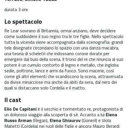
durata 3 ore
Lo spettacolo
Re Lear sovrano di Britannia, ormai anziano, deve decidere
come suddividere il suo regno tra le tre figlie. Nello spettacolo
tutta la vicenda viene accompagnata dalla scenografia; grandi
tele disegnate circondano lo spazio con una danza macabra,
una teoria di scheletri che indossano corone dorate per
emergere dal buio della scena. Il trono del re che rinuncia al suo
potere è un cumulo contorto di legno e metallo, che ingloba
sedie, poltrone, lance e armi da fuoco. Sono macerie, così
come gli altri elementi che scandiscono la scena, attraversata
da divise minacciose ma anche da abiti da sera, dal nero dei
quali si distaccano solo Cordelia e il matto.
Il cast
Elio De Capitani
è il vecchio e tormentato re, protagonista di
un doloroso viaggio alla scoperta di sé. Accanto a lui
Elena
Russo Arman
(Regan),
Elena Ghiaurov
(Goneril) e Viola
Marietti (Cordelia) nei ruoli delle figlie e ancora Mauro Berardi