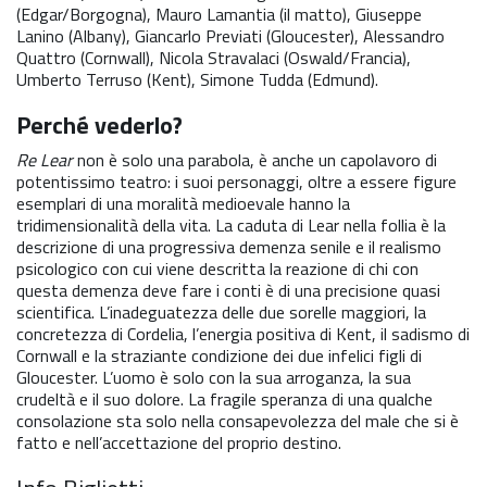
(Edgar/Borgogna), Mauro Lamantia (il matto), Giuseppe
Lanino (Albany), Giancarlo Previati (Gloucester), Alessandro
Quattro (Cornwall), Nicola Stravalaci (Oswald/Francia),
Umberto Terruso (Kent), Simone Tudda (Edmund).
Perché vederlo?
Re Lear
non è solo una parabola, è anche un capolavoro di
potentissimo teatro: i suoi personaggi, oltre a essere figure
esemplari di una moralità medioevale hanno la
tridimensionalità della vita. La caduta di Lear nella follia è la
descrizione di una progressiva demenza senile e il realismo
psicologico con cui viene descritta la reazione di chi con
questa demenza deve fare i conti è di una precisione quasi
scientifica. L’inadeguatezza delle due sorelle maggiori, la
concretezza di Cordelia, l’energia positiva di Kent, il sadismo di
Cornwall e la straziante condizione dei due infelici figli di
Gloucester. L’uomo è solo con la sua arroganza, la sua
crudeltà e il suo dolore. La fragile speranza di una qualche
consolazione sta solo nella consapevolezza del male che si è
fatto e nell’accettazione del proprio destino.